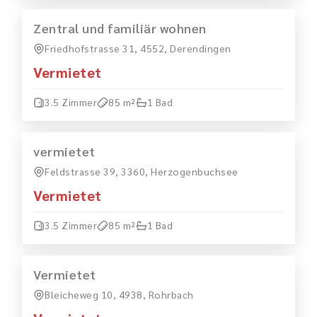
MIETEN
VERMIETET
Zentral und familiär wohnen
Friedhofstrasse 31, 4552, Derendingen
Vermietet
3.5 Zimmer
85 m²
1 Bad
MIETEN
VERMIETET
vermietet
Feldstrasse 39, 3360, Herzogenbuchsee
Vermietet
3.5 Zimmer
85 m²
1 Bad
MIETEN
VERMIETET
Vermietet
Bleicheweg 10, 4938, Rohrbach