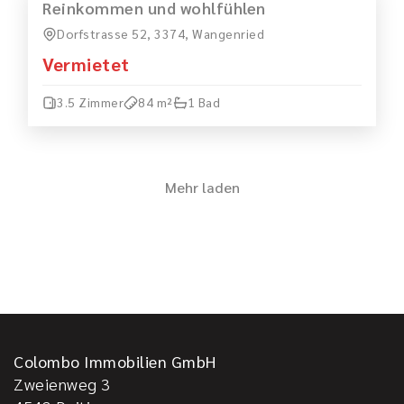
MIETEN
VERMIETET
Reinkommen und wohlfühlen
Dorfstrasse 52, 3374, Wangenried
Vermietet
3.5 Zimmer
84 m²
1 Bad
Mehr laden
Colombo Immobilien GmbH
Zweienweg 3