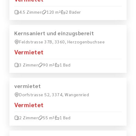
4.5 Zimmer
120 m²
2 Bäder
MIETEN
VERMIETET
Kernsaniert und einzugsbereit
Feldstrasse 37B, 3360, Herzogenbuchsee
Vermietet
3 Zimmer
90 m²
1 Bad
MIETEN
VERMIETET
vermietet
Dorfstrasse 52, 3374, Wangenried
Vermietet
2 Zimmer
55 m²
1 Bad