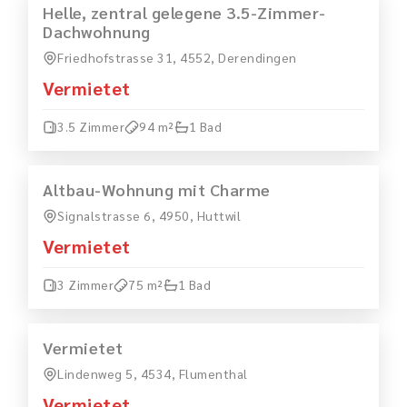
MIETEN
VERMIETET
Helle, zentral gelegene 3.5-Zimmer-
Dachwohnung
Friedhofstrasse 31, 4552, Derendingen
Vermietet
3.5 Zimmer
94 m²
1 Bad
MIETEN
VERMIETET
Altbau-Wohnung mit Charme
Signalstrasse 6, 4950, Huttwil
Vermietet
3 Zimmer
75 m²
1 Bad
MIETEN
VERMIETET
Vermietet
Lindenweg 5, 4534, Flumenthal
Vermietet