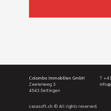
Colombo Immobilien GmbH
T +41
Zweienweg 3
info
4543
Deitingen
casasoft.ch
© All rights reserved.