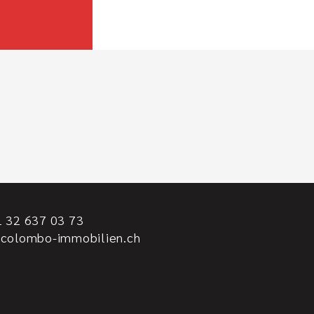
 32 637 03 73
@colombo-immobilien.ch