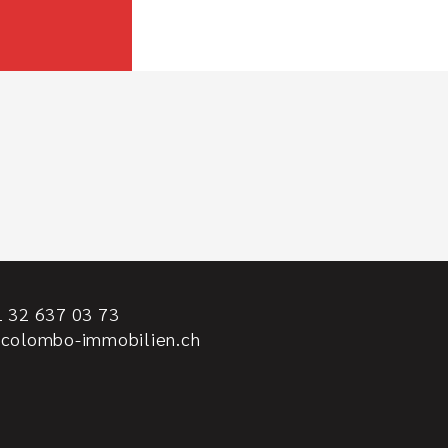
 32 637 03 73
@colombo-immobilien.ch