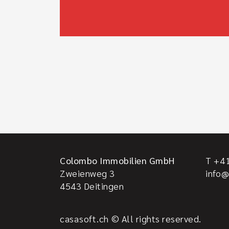
Colombo Immobilien GmbH
T +41
Zweienweg 3
info
4543
Deitingen
casasoft.ch
© All rights reserved.