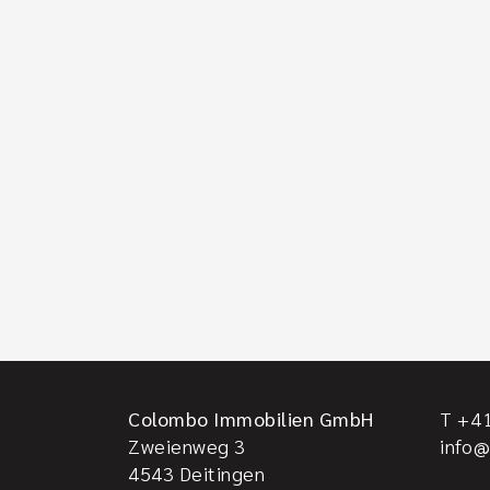
Colombo Immobilien GmbH
T +41
Zweienweg 3
info
4543
Deitingen