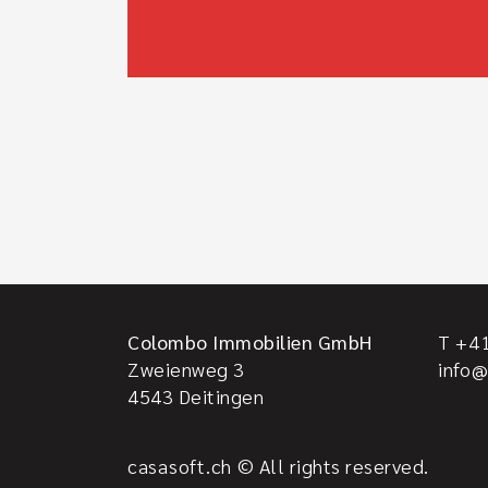
Colombo Immobilien GmbH
T +41
Zweienweg 3
info
4543
Deitingen
casasoft.ch
© All rights reserved.