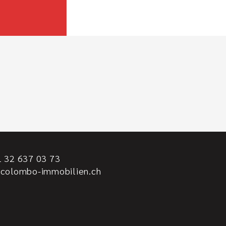
 32 637 03 73
@colombo-immobilien.ch