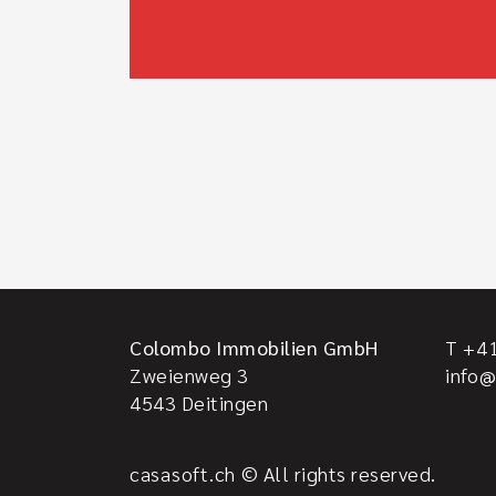
Colombo Immobilien GmbH
T +41
Zweienweg 3
info
4543
Deitingen
casasoft.ch
© All rights reserved.