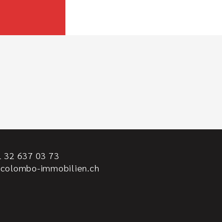
 32 637 03 73
@colombo-immobilien.ch