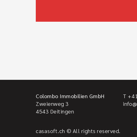
Colombo Immobilien GmbH
T +41
Zweienweg 3
info
4543
Deitingen
casasoft.ch
© All rights reserved.