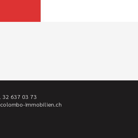
 32 637 03 73
@colombo-immobilien.ch