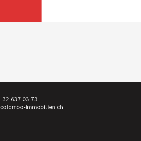
 32 637 03 73
@colombo-immobilien.ch