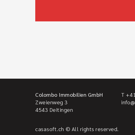
Colombo Immobilien GmbH
T +41
Zweienweg 3
info
4543
Deitingen
casasoft.ch
© All rights reserved.